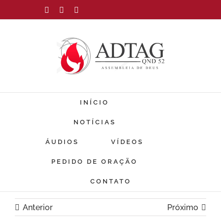
Ir
Facebook
Instagram
YouTube
para
o
conteúdo
INÍCIO
NOTÍCIAS
ÁUDIOS
VÍDEOS
PEDIDO DE ORAÇÃO
CONTATO
Anterior
Próximo